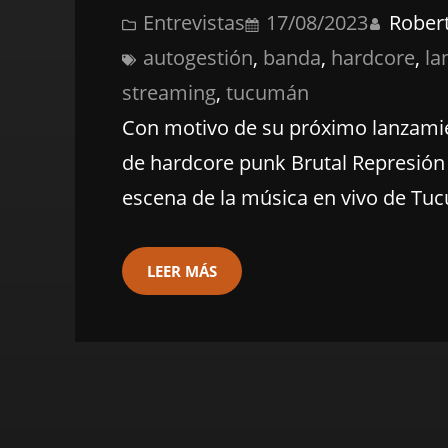
Entrevistas
17/08/2023
Rober
autogestión
, 
banda
, 
hardcore
, 
la
streaming
, 
tucumán
Con motivo de su próximo lanzamien
de hardcore punk Brutal Represión 
escena de la música en vivo de Tu
LEER MÁS