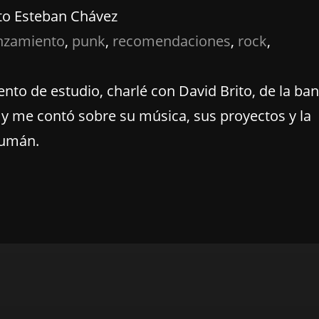
to Esteban Chávez
nzamiento
, 
punk
, 
recomendaciones
, 
rock
, 
to de estudio, charlé con David Brito, de la ba
y me contó sobre su música, sus proyectos y la
cumán.