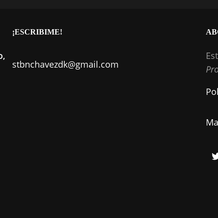
¡ESCRIBIME!
AB
o,
Es
stbnchavezdk@gmail.com
Pro
Pol
Ma