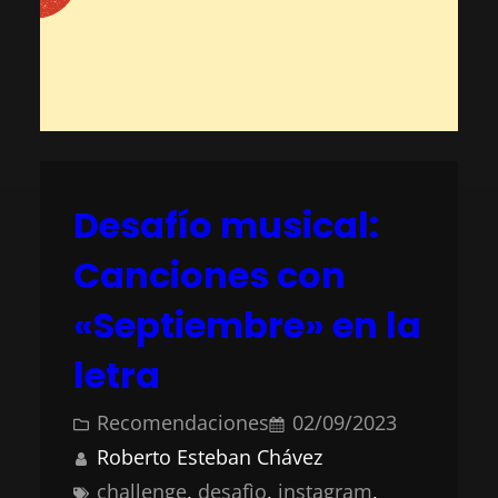
Desafío musical:
Canciones con
«Septiembre» en la
letra
Recomendaciones
02/09/2023
Roberto Esteban Chávez
challenge
, 
desafìo
, 
instagram
, 