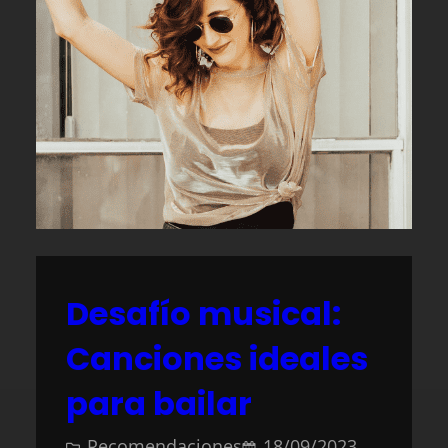
Desafío musical:
Canciones ideales
para bailar
Recomendaciones
18/09/2023