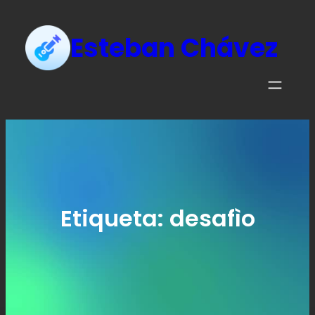
Esteban Chávez
Etiqueta:
desafìo